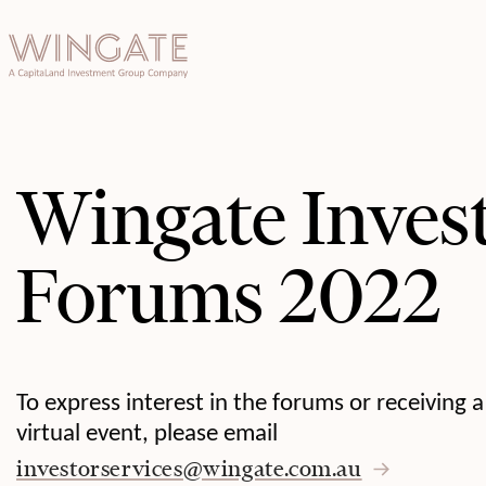
于
Toggle menu
INGATE
业
Toggle menu
Toggle menu
Wingate Inves
Toggle menu
Forums 2022
投资者门
户
To express interest in the forums or receiving a
virtual event, please email
investorservices@wingate.com.au